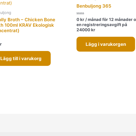
Benbuljong 365
uljong
Betygsatt
lly Broth – Chicken Bone
0
kr
/ månad för 12 månader 
0
en registreringsavgift på
th 100ml KRAV Ekologisk
av
24000
kr
5
ncentrat)
satt
Lägg i varukorgen
r
Lägg till i varukorg