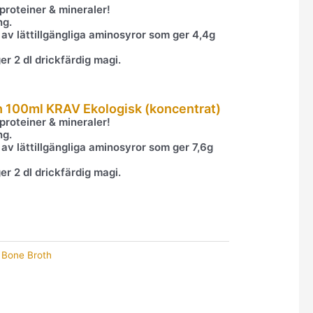
roteiner & mineraler!
ng.
 av lättillgängliga aminosyror som ger 4,4g
r 2 dl drickfärdig magi.
th 100ml KRAV Ekologisk (koncentrat)
roteiner & mineraler!
ng.
 av lättillgängliga aminosyror som ger 7,6g
r 2 dl drickfärdig magi.
,
Bone Broth