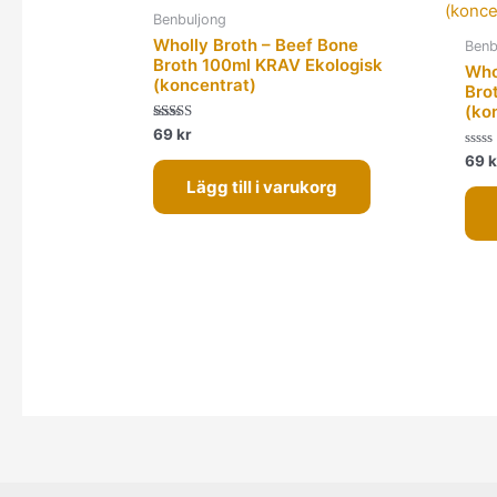
Benbuljong
Wholly Broth – Beef Bone
Benb
Broth 100ml KRAV Ekologisk
Who
(koncentrat)
Bro
(ko
Betygsatt
69
kr
5.00
av 5
Betyg
69
k
0
Lägg till i varukorg
av
5