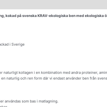
ong, kokad på svenska KRAV-ekologiska ben med ekologiska ör
ackad i Sverige
̊ller naturligt kollagen i en kombination med andra proteiner, ami
 i en naturlig och ren form där vi endast använder ben från sv
ler användas som bas i matlagning.
ckas.