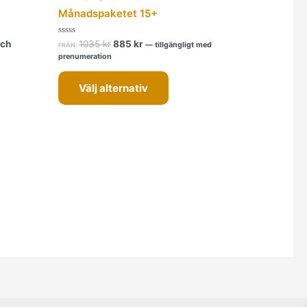
Månadspaketet 15+
Betygsatt
och
1035
kr
885
kr
—
tillgängligt med
FRÅN:
0
prenumeration
av
5
Välj alternativ