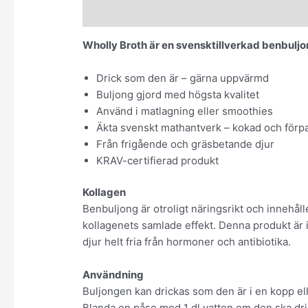
Beskrivning
Recensioner (0)
Wholly Broth är en svensktillverkad benbulj
Drick som den är – gärna uppvärmd
Buljong gjord med högsta kvalitet
Använd i matlagning eller smoothies
Äkta svenskt mathantverk – kokad och förp
Från frigående och gräsbetande djur
KRAV-certifierad produkt
Kollagen
Benbuljong är otroligt näringsrikt och inneha
kollagenets samlade effekt. Denna produkt är
djur helt fria från hormoner och antibiotika.
Användning
Buljongen kan drickas som den är i en kopp el
Blanda en påse med 1 dl vatten om den ska dri