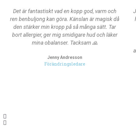
Det är fantastiskt vad en kopp god, varm och
J
ren benbuljong kan göra. Känslan är magisk då
den stärker min kropp på så många sätt. Tar
bort allergier, ger mig smidigare hud och läker
mina obalanser. Tacksam 🙏
a
Jenny Andresson
Förändringsledare