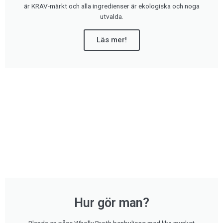
är KRAV-märkt och alla ingredienser är ekologiska och noga
utvalda.
Läs mer!
Hur gör man?
Blanda en påse Wholly Broth benbuljong med lika mycket