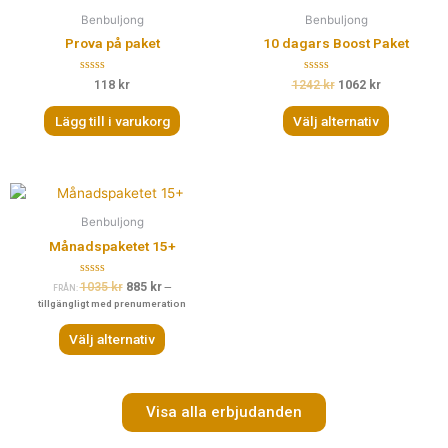
Benbuljong
Benbuljong
Prova på paket
10 dagars Boost Paket
B
B
118
kr
1242
kr
1062
kr
e
e
t
t
y
y
Lägg till i varukorg
Välj alternativ
g
g
s
s
a
a
t
t
t
t
0
0
a
a
v
v
5
5
Benbuljong
Månadspaketet 15+
B
1035
kr
885
kr
—
FRÅN:
e
tillgängligt med prenumeration
t
y
g
Välj alternativ
s
a
t
t
0
a
v
Visa alla erbjudanden
5