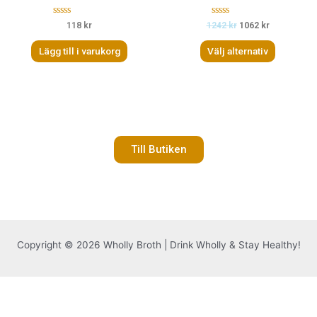
B
B
118
kr
1242
kr
1062
kr
e
e
t
t
Lägg till i varukorg
Välj alternativ
y
y
g
g
s
s
a
a
t
t
t
t
0
0
a
a
v
v
5
5
Till Butiken
Copyright © 2026 Wholly Broth | Drink Wholly & Stay Healthy!